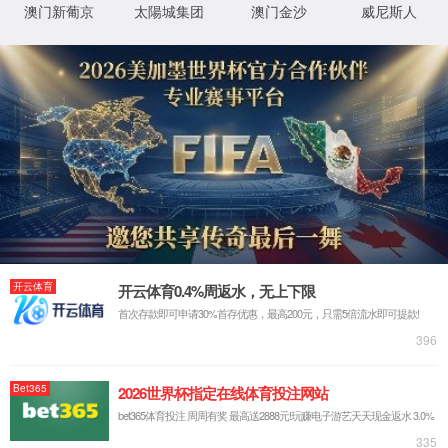
2025年04月29日
顺昌yl9193永利集团公司杨飞获
评全国劳动模范称号
荣誉是集体的勋章，奋斗是劳动者的
本色。在新征程上，我们yl9193永利
集团人将以归零心态再出发，以实干
担当诠释劳模精神，在平凡岗位上践
行初心使命，加倍努力，创造出更加
优异卓越的成绩，向党和人民汇报，
不负时代赋予的使命。
查看详情 >>