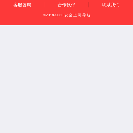
台。
赛道的技术硬实力与行业引领
2026年07月22日
2026年07月15日
地位。
yl9193永利集团新品：手持式压
yl9193永利集团新品：大屏空气
差检测仪
质量记录仪
yl9193永利集团手持压差检测仪
yl9193永利集团大屏空气质量记
是一款便携式高精度气体压差
录仪是一款高精度环境监测仪
测量设备，采用高精度传感
表，采用高精度传感器和铝合
查看详情
查看详情
器，可测量-206.8~206.8kPa范
金边框设计，可实时监测空气
围内的气体压差，精度达
质量指数(AQI)、负氧离子浓
±1%FS。支持Pa、kPa、psi等15
度、PM2.5、PM10、甲醛、温
种单位切换。内置1800mA锂电
度、湿度。配备大屏LED数码
池供电，具备数据记录能力，
管显示，数据直观醒目，可选
适用于通风空调系统校验、洁
配变送输出与继电器报警功
净室检修及化工、核电等工业
能，满足多样化监测需求。支
流程的气体压差监测。
持RS485/RS232/以太网通讯，
2026年07月13日
2026年07月10日
数据记录功能，适用于工厂车
yl9193永利集团新品：嵌入式一
间、洁净实验室、商场等需长
yl9193永利集团新品：通讯控制
体机
期环境监管的场所。
器