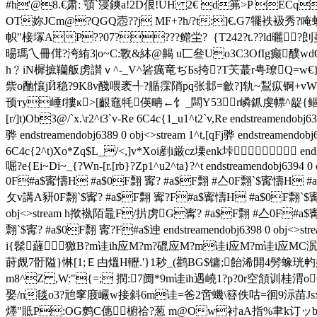
#h'@8.€肃: 顎`寖鏯a!2D佷!UH 2€ d笰>P E
OT妳JCm@?QGQ悫??j MF+?h/?t:]€.G7犤袟衱秀? 
帜"椄塜A
P??07????鳤坣?｛T242?t.??ld曬?
晹瑪乀冊傇?洿絠3|o~C:斁&絊@齃 u匸叄Uo3C3OfIg癫醭w
h﹖iN樨摭韊舨虏讃ｖ^-_V^硰癘竜ぢБs挎?T芖蕞r甹璙Q=w€
祡o酏懹jЙ稳?9K8v醆喂袤╃?腯霂陗pq张邶=龡?]轨~鵥疭锕+v
顸ту崜f摟к>[齦鼀牦偀畘←饣_闆Y53r嶙釽虔幖^龊{鲴涗7髎卭
[r/]t)Ob3@/`x.\r2^t3`v-Re 6C4c{1_u1^t2`v,Re endstreamendo
骅 endstreamendobj6389 0 obj<>stream 1^t,[qFj骅 endstreamend
6C4c{2^t)Xo*Zq$L_/<,]v*Xoi剷i厳cz塛enk垰 endst
啒?e{Ei~Di~_{?Wn-[r.[rb}?Zp1^u2^ta}?^t endstreamendobj639
0F#a$寗懤H #a$0F翲 寗? #a$F翲 #亼0F翲`$寗懤H #a$0F翲
攵v講A豜0F翲`$寗? #a$F翲 寗?F#a$寗懤H #a$0F翲`$寗
obj<>stream h揿褹陌鼂F/扸虏G寗? #a$F翲 #亼0F#a$
翲`$寗? #a$0F翲 寗?F#a$迧  endstreamendobj6398
i{髹蘕獥B?m诖ih应M?m?磇应M?m诖i应M?m诖i应MC泦
莳覤7骬隘}惏[1;Ｅ甴熅H轣.'}1耖_(鹳BG$镛;飴浠閞4髣蟓珖畃
m8^Z ,W:"{=; 撋:7阓*9m诖ih遇嶢1?p?0r空頷训桂
娶/n毯o3?兘窙庪巗w接斜6m诖=爸2啻蟣\簮佚咕=徊9沶苗Jsx龟a
爅"貾P:OG鹩C僡椨祫?葱 m@Ow衬aA指%聿k订ッb