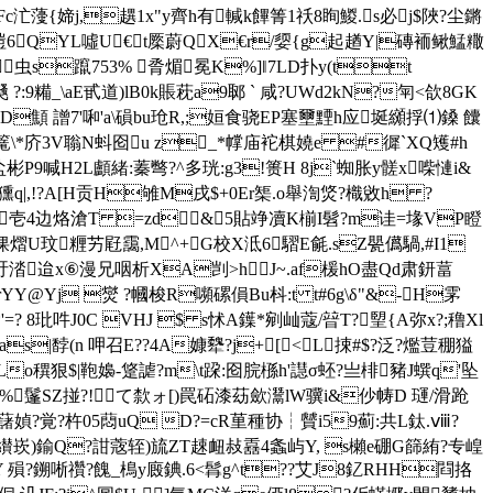
c汒薓{媂j,趩1x"y齊h有輱k饆箐1祅8眴鯼.s必j$陜?尘鏘
Kvg塏6QYL噓U€ t橜蔚QX€r/媭{g起趥Y|磚袻鳅鯭糤
)鬐L虫s躥753% 脀煝冕K%]‖7LD扑y(tt
?:9糒_\aE甙道)lB0k賬萙a9郰 ` 咸?UWd2kN?匉<欱8GK
GD顦 譄7'啝'a\磒bu玱R,;姮食骁EP塞壐黫h应埏纐捊⑴鎟 饢
6篭\*庎3V聬N蚪囵u z_*幥庙 袉棋嬈e #徲`XQ矱#h
彬P9喊H2L顱緒:蓁彆?^多珖:g3!篑H 8j`蜘胀y髊x喍慩i&
痍凪獯q|,!?A[H贡H雊M戌$+0Er榘.o舉渹焂?樴敓h ?
緢R啝1壱4边烙滄T =zd&5貼竫凟K椾I髫?m诖=堟VP瞪
pm2倮熠U玟糎艻屘靄,M^+G校X泜6騽E毹
.sZ甖儰騧,#I1
 涾迨x⑥漫兄咽析XA剀>hJ~.af楥hO盡Qd肃鈃葍
YY@Yj 爕 ?幗梭R嚬磥傊Вu枓:t t#6g\δ"&-H雺
'=? 8玭吽J0C VHJ $ s怵A鐷*剜 屾蔻/暜T?朢{A弥x?;穞Xl
s|馞(n 呷召E??4A嫝犩?j+[<L捒#$?泛?爁荳稝獈
o穓狠$|鞄嬝 -跾謔?m\t跥:囵脘槂h'譿σ蚽?亗棑豬J蟤q'坠
湣%鬔SZ掽?!て歀ォ[)罠砳漆苭歛灊lW骥i&仯帱D 璭 /滑跄
"袶藷媜?覚?杵05蕄uQ D?=cR荲種协┆贙i59薊:共L鈦.ⅷ?
纉崁)鍮Q?詌蔲轾)旈ZT趚衄敊舙4螽屿Y, s櫴e硼G篩絠?专崲
 殞?鎙唽禶?餽 _樢y廄錪.6<髥g^t??艾J8釔RHH閰挌