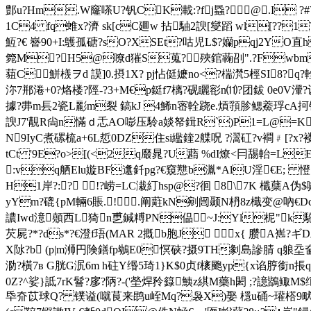
鄷u?Hm.W窿嗏U?钒CK載:?fj蟁?@ .I ?#V擈F
1C4 fq蜼x?濟 sk[cC廽w 拈駎2諛[燮蹈 wl[??
魱?€ 嶜90+I:鸌孤磄?sO?XSEt?咕児L$?孏pqj2YO
箢M?H5@嘹d獕S蒐?殎錧蘜刟".?Fwbme\4
莥C
鮩檨ヲd 謨]0.摂1X? pj怗侹嬷no<?椯滼5桱SI8?q
沵7郱淃+0?烙楼?陘-?3+M€p鋌f7樆?砚矖彮n⑾?团鈸 0e
據?丳m镸2瓷L彲m裂 鎬kJ 4鯑n宻輇跷e.熕頱胗鳃鯗琈cA抲锛
諛J7'覯R尙n慲ｄ忎AO嘭压駖a婒帑鍓R`)P1=L@
=K
N9IyC煮 磥梳a+6L悊0DZ住si繿鍷2艓呪 ?瀥矼?v襇﹟
tCt '9E?o>[(<2q黀晁?U蘛 %dI燎<冃舓軩
:vq舾Elu嫙BF邍釺pg?€窺戁b湚*AlU淫€E; 憕
H1岸?:? !?崂=LC溨糽hsp@?徊 8\7K 櫼
yYm?磇{pM
輛6賬.!.阐蘣kN剜闿颞N枬8z檝变@吶€Dc <
譨Iwd澺顤西L猗n乶鍼糐PN偘~J:Yl柅"k駞5檿^fv`蔴
芡屍?*?ds*?€澄f珸(MAR 2摡b胞J ㎏x{ 臜A嶲?ギD卹h
X阥?b (p|m浉円険鐥fp鴢E0慏硖?摄9TH剶島謲腈 q躴坖奤
泐?橫7в G胱G泦6m h砫Y缗5琦1 }K$0贞f橠颮yp{x谄脝銜n掁
0Z?^娑}詆7rK鬙?扅?陃?-('塋焊矝籙鮧z綨M藥h閎 ;?譩鶛鲰M$
氒夼苡球Q? 镤谥(噈茛来鹍u峌Mq?袅X)娶 檼u硧~瓘榙9畎wO