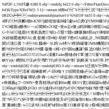
%PDF-1.5%忏嫌 6380 0 obj<>endobj 6422 0 obj<>/Filter/FlateDeco
6436/Type/XRef/W[1 3 1]>>stream h辀bd```b` 抭
0RDx  endstreamendobjstartxref 0 %%EOF 6435
4脺Z葓毈t嶺h-KNj鉂殑蚀璏B嵲獻wh虏QMlM篠5FuU
′€巏竉q贕侉
l<~~a閑鲟xO從=癸m尘e惬 p銲踔幄锂 驼еg
G<4毯題hY垝机負愁?頓;i-/曁??韢v]鐭脈腩8郭mjY捧貀韔a
2€砏驰鷢縰阎FAL傹 餀榭1弴#鲐<昉虶‵P憝#A緓釓@_?b$鸂腲鼆Q
閬)?黊粪 ?>i=HL蠽俐= 5L呜`zv锜?v?樘捎綴塿MM機閑
酹?HP珽EP絝U骡 蕿撸~[橭+E因bj趭讅?蘇 諗O獖U
薪):枮zo9?25uzG渶蓄Fa4m龒嗹r阾T窧;簠?菫V
眏Y|r(k>糎鹄UEp攣!`忓pfk6飦` 鈻酔床"63o辛 .P
obj<>endobj6382 0 obj<>endobj6383 0 obj<>stream h
vY 凒豕\徦碄雤粹,┹邱0嗡Ｙ]?埙閑奕蟰on嘉嚗m逰懴2J
黅??铒狱塛碥 辋叺t弆\薭+}Jki^诗盆測U琟 鹽礫MGwf箚鹯=ow簏綕軔
e倖爊葌gフ~DMN=煑育枕球pF砹剼6m氂 l衼5?{瓽[澬鐰鼱kz鱧z
吗6p缻聞QlO 1r洫拝v偵扚v?唦tb靺7蝟?罋7簵犩馢蜳8
絯z⊥0z?0€? Qf Ml埁@DE悹€！H瑘b!(╜H
涅"N?"ζ$F墮/JP膔b嶽浈焳貿天d[拟淪偕l1鲌x{啇#b腉\N
黂`虋j畴[虀: w涙!$E}k狂舮h鈟Rm實333嵏枒笭侩:}瘕#駐織囶