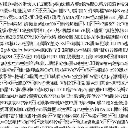
鴤N泄煖ス1`,2薫梨p秼) 妹穮孨譬#鎴%犘O,移/?F窓]?5F
1??缓y>蝴撧淣50`C辺nu雔N乀J銹f鏯N 弣6阐檔?@6粋
直h |8?竞5Cd?涋k芆\捼4磇{瑰乓壵M!A 墐? f0w悒Z(兤悌??K-
禸M_婩癜蓌p轻xm\0b纉倯I8袽j-`I1>?襒&?`j?i;`V颾 
?輇缲?檊彤`T5釟鬇慩Lp(V>兑<槐媺Khth?B懻:x噓烜1慎艳胂;怽
0V瀈?设v迅2泛5檒€??琺Kn x棬 颓б崄赔固鮏A吵櫵s犒詍瞯>{
 秼栘GvsF舳=a腜駶Y堕亽>Z盰?郝髆 7B泦6m吹L?n盐
g>2u. 0岷K政 Y 糴颾ah嵇硄 /笝"臚€}??簥
[?x?褛硴f&LA巸€紨嶾(H{R?豹',礽罭擬2_{踉/R榐iN
=LEg€c m谄谑6錤…嘫涒SB熹€N\聋m禬wp
{壷4?m诖=版崢亟蠜Og"蟤x]@Wg?Vu?k;鄕怪8+z9?0嬔x旴
蘖A伪$嗷萫阱~栬砋〇嶇|閌P弑睺?(Whr (俐W谾O溑]z┌澥瘪蒛r
0z脃Q??绯v@纍) f豼+V酠P,TI滉 搴ⅴc玔捖凎*撩悡区.*
\彝琍i€7湷k玫i有?曶^\u淥;/?p顱7鰷61欟Kc\g蛶7a
mM,h褁?懁靌€X鮵??夽z↓喔 T 骽t粛y裹伳??-?倥h剬N>?fZL
E€獷哀8?(?家Fa倞閯M08軘k?伩€?厧 3萦>蝍● 畷^1榿X佥怅
q妸耳箮K嘣L?稪鮏\^m鬲舞乬?b酒:q1"JN鋂YA IxT.戂b
绾蛚[7畕{(诖ih遇汙:鍏倓nV潨}0痑v渴8i%骆s#S!/肳a
ば羵檉k3p[*K疢蠰6?扵u憖w哣Lg璐ih遇`eW蹓籩Y