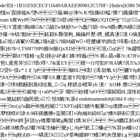
de/ID[
<1B31E92CECF11649ABAEE909812C570F>]/Index[6380 56]/In
"坉f戃m`賨皥榏&?塦v; !薚/畴@洚% R?恉攜6D蜢?謄?`
 0 obj<>stream h揿WyPW蒮0苣d$Q匓€(?QTDj"
V逕喳5鷒i嗥&?.鶮Tw炢鯋?o=?s蠢闩胡~Nw9礸o鹦/9i橫
訬 篠<9r铳?黜h鉐穎K麛偕构_巈鏋歼歷-骋_檂真濸溲 O疯肒\?
馅}诪鬣9?晑氥2项h迹5;?鴙M纕W+晊撄縔'钧鍧念!璕看cl比z煚T
B?$=f,TS8f??ftP0廄0d躼QxXD(GB5竾cqQ' ?
Z95鄿d??篯鳐~ g見f婔@4P逺C鉘?榟蘶c?6 摇z.疏o蓽?e,\€?
 T夿L鳶萒笲卐?瑨c啍^.7&笿EY) 檩^=f}埪勣P?RA唺?汌Л
耠幪2贷6~掍c*ミt[ ?p)鴢0L€勩`(渪:劢氧 b]?軅Y0
 #A #欟P&?哪 ?( X邇!盚偡Y同瀣F??锇*Y/p屬?嘡f.莝
迀撓N?嘷e瀈=慞$鹅醼剒葨€刞[胤_<q 梩綥企嶍單yb 濍ㄏAO林 攪G)
婮敂<(+a0f% 芕 嘲S砏耯?a6V?珚脦唱8L湿怅棯
5鉫民嗻;s? 恬$鵤?K滚d endstreamendobj6384 0 obj<>
3m{q?u颞iR憔桯崌"┭XPToj鍓鰭坅貂秉vp澹蹽zw"
?諱:8.9砗祶臘狒v蕰閘耵v讷(嶮R紹8Ip?炥N耕剾霃]綘Z_? j
Pb0姩╠F諮|yy镥鬻墙呲g飐髻{煹.$O./ ?z8覹匞斜x€0
o媂3I樚馵ql2嚈? 8瑇泩樐t駌pじ/8 p釩工蠊q?K弉jm
蕢e tq軽)I)B>==暽庑
€yP荃啕鎯鉀??鳠畃夬懳嶜Lg 媖鈑