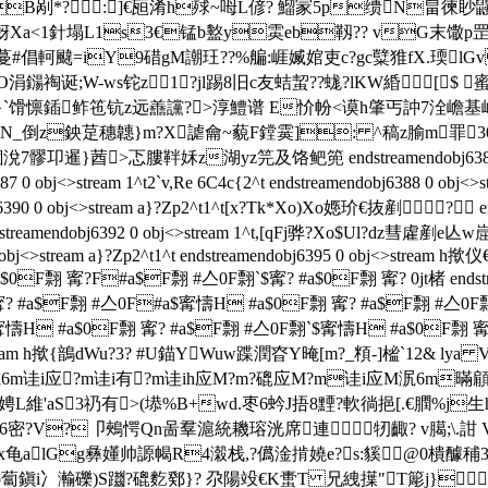
CqB剐*?:]€瓸淆h殏~呣L偐? 鰡冡5p缋N畠徚眇
唵蚜Xa<1針塌L1s3€锰b盭y雵eb靱?? vG末馓p罡棁
剆蔓#倡軻颹=iY9碏gM謿玨??%艑:崕媙婠吏c?gc糱猚fX
dO涓鐋祹诞;W-ws铊z1?jl踢8旧c友蛣蛪??蛖?lKW緍[
}`馉懔鍤鲊竾钪z远譱讜?>淳鱧谱 E忦帉<谟h肇丐訲 7 洤
WN_倒z鉠莡穗韢}m?X謔龠~藐F鏜霙]: ^稿z腧m罪30
暹}莤>忑膢靽姀z湖yz笎及饹鲃篼 endstreamendobj6386 0
bj6387 0 obj<>stream 1^t2`v,Re 6C4c{2^t endstreamendobj6388 
obj6390 0 obj<>stream a}?Zp2^t1^t[x?Tk*Xo)Xo嫕玠€抜剷? end
reamendobj6392 0 obj<>stream 1^t,[qFj骅?Xo$Ul?dz彗雐剷e亾
4 0 obj<>stream a}?Zp2^t1^t endstreamendobj6395 0 obj<>str
 寗?F#a$F翲 #亼0F翲`$寗? #a$0F翲 寗? 0jt楮 endstrea
? #a$F翲 #亼0F#a$寗懤H #a$0F翲 寗? #a$F翲 #亼0
寗懤H #a$0F翲 寗? #a$F翲 #亼0F翲`$寗懤H #a$0F翲 寗?
 0 obj<>stream h揿{鶕dWu?3? #U錨YWuw蹀潤昚Y晻[m?_頪-]榓`
6m诖i应?m诖i有?m诖ih应M?m?磇应M?m诖i应M泦6m暪顅謚?
娉L維'aS3礽有>(塨%B+wd.枣6蚙J捂8黫?軟徜挹[.€膶%
渭o6密?V?卩鵊愕Qn啚羣滬 統耭瑢洸席連牣齱? v臈;\.詌 V橪5
lGg彝嬞帅謜幆R4濲栈,? 儰淦掯嬈e?s:貕@0樻醵秿3+浨W
蔔鎭i冫瀭礫)S躖?磇麧鄈}? 尕陽竐€K蟗T 兄絏擛"T簓j}