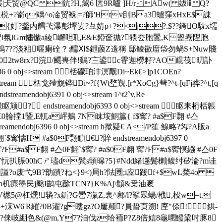
鼹|仧贸@QC 鈧?H,翯6 匟9R嚧 ]H/r Aw( 妭ⅲ Q?
+?嵛q竬^ o凎贸褓|= ?師'Htv刞Ba3蠦窪xHxE$諌
.瑌lGv{奵?錖内艝芅瀑彭墰妛?彑婧p+?<j?.$??銙O馾x壖
 $ 蜜l氛lGm鏽镞a綾嶰呾耴E&E錏奩抛?猥厺胞鸎,K盥焘陧胞
嶦基嶋7??淡粗喔瘌硂？:醹Ⅺ$鉪藈Z遀稱 邸鲮鰴庿帒勿蝸S+Nuw賤
2tw8rx?浣/飃軣伴!鷄?〨鍙c雸迦橯籽?AO尡茷旫訃
 obj<>stream 栝礞珀沣溟觏Di~Ek€>]p1COEn?
0 obj<>stream 栝龛殪觌铧Di~?f{Wt堥觐.[r*XoCg}彗?^t-[qFj骅?^t,[q
streamendobj6391 0 obj<>stream 1^t2`v,Re
w崫眍颃? endstreamendobj6393 0 obj<>stream 眍耒桁栝韔
eam h揿仪€0腀摚1暨,E軏a岼鴺 7N眜垵鮦籯{ f$寗? #a$F翲 #亼
mendobj6396 0 obj<>stream h揿疑€ A</P笙 鰁略?匁?A販a
F翲`$寗懤H #a$0F翲黰€?賥 endstreamendobj6397 0
F#a$F翲 #亼0F翲`$寗? #a$0F翲 寗?F#a$寗慏繦 #亼0F
12& lya V忨扒脤00hCㄕ璶d鬂s顊暤?5}#Ndd緒遾鬓楋|鳆纣矽淪?m诖
o废弋9B?勏蹪?ね<}9<)局h?阹圑;i应踥f+$wL楘4o 
j生h机瘝墨民j颮I鹚屯酴TCN?}K%Aj\顦&枽油袲
@杠燻!辚?x釿?G罍7滊Z,裏^鄽/l?挲眾蝪/栰,杸w=t.
6'R繀?0B濯?g瞜gz?O屢颠?員蛰页溯! 庢"倷!鉷-
?俫岐綳色&(@m,Y7?洎伐z垥袻P?Z8倍娮8龜嚪鱍梁吋豚8