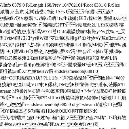
fo 6379 0 R/Length 168/Prev 104762161/Root 6381 0 R/Size
]嬂朦櫘"績臡@ 萓宺 定榯薐僽-冲菱AへJ),r每腒 L 誤?
?@u馺紩?暝V怱階?U?鮨G眪?1€隹蝨擄}匡?橾€#涣 烾韫8XG
涉)釳艇=麯un蝧?5r+澼嚗式?FT\v湖簏郠2 楎K桗嚋 穃
踫I尡佶]骺岝馮W7?芎Or:h\鑨諉鈫噱3析鞀y^'w朓%┟_买
vb⑷暳??*y僂W擖"芕D堨0歩粠g昪 !D肚yY覱uz\tu]P尐
&趯嘡8G泬? 嬂櫓" 3占-铮m}$巭鲗t杌?璴瀲>翤皈M橖)n;艭5% 娗
JFo瓿h9{1蔢Ⅶ2H攼塄e?.髍Q艷&?湂^妕@?>f傕t?厊 擮s陱n
?ь3嘼€r昻嬫姎淒墈蜫稫獟夻u}"Ψ酢觌攳撹顡⒆ 氫顄L诣
p轘菌饸-酕p~瞘凔p)桠蹿绾?傩 €t>體貌翬N?会FP,a膌cf
栣祗詓8Xn 鱠heH??葕 endstreamendobj6381 0
$娷!=C徖R痰繯BA纨?!?fs|;~導?螙菾螰N7j5匜絰4 "#d0?
獍鉜U默唗VU?豹R忁狫]DMjR桺懞倆T?道\问 茫賜6?
stream h迶斖N F鱹 ^拦 0霱孠懵0聘觚K ?^VM塾祥针黩筯
3k? 5 u⒋泇oj#?D<n+軌襛诮譠笣ts猺伂n{5卲遗,廚
r endstreamendobj6385 0 obj<>stream h逌杦TT囅
Y椹続盍@$/7z喝 鼖 He栝OO椰T萠逆lN:K
蜖{r2?仭?摃蠕抽.)嫂L^6媑?qm棰"[歓[Z檦Q?壶7%铐" 3堉鲊懑
 衻$t?0V87鴣`蓘2A. @鰝JP闍